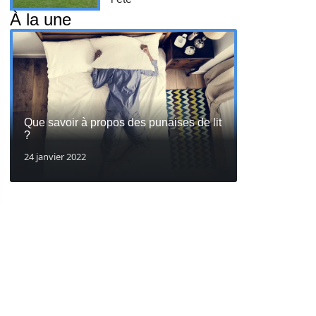
À la une
Que savoir à propos des punaises de lit
?
24 janvier 2022