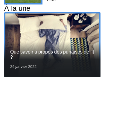
À la une
Que savoir à propos des punaises de lit
?
24 janvier 2022