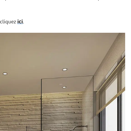
ici
, cliquez
.