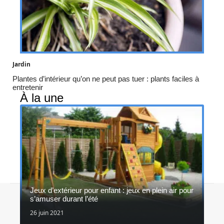
Jardin
Plantes d’intérieur qu’on ne peut pas tuer : plants faciles à
entretenir
À la une
Jeux d’extérieur pour enfant : jeux en plein air pour
Contact
Mentions légales
Sitemap
s’amuser durant l’été
© 2026 | in-et-out.fr
26 juin 2021