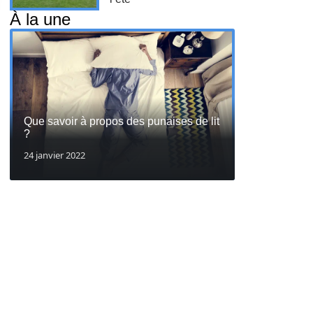
À la une
Que savoir à propos des punaises de lit
?
24 janvier 2022