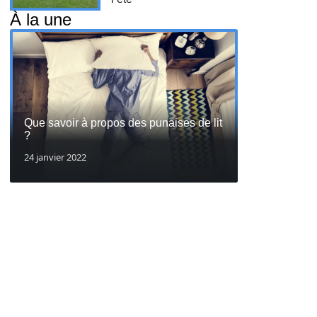
À la une
Que savoir à propos des punaises de lit
?
24 janvier 2022