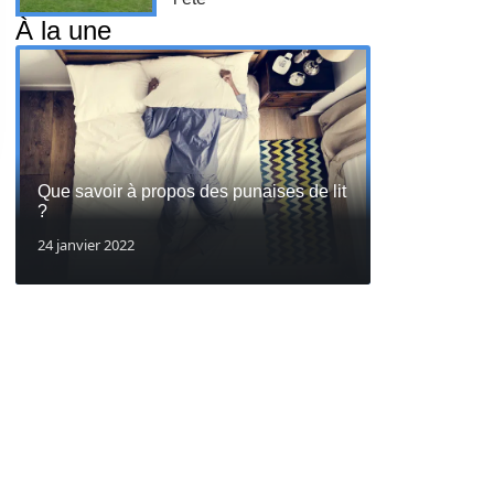
À la une
Que savoir à propos des punaises de lit
?
24 janvier 2022