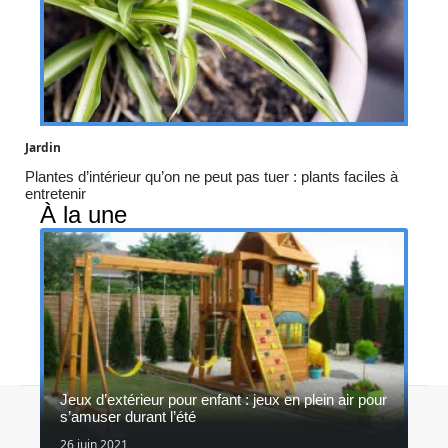
Jardin
Plantes d’intérieur qu’on ne peut pas tuer : plants faciles à
entretenir
À la une
Jeux d’extérieur pour enfant : jeux en plein air pour
Contact
Mentions légales
Sitemap
s’amuser durant l’été
© 2026 | in-et-out.fr
26 juin 2021