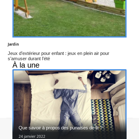
Jardin
Jeux d’extérieur pour enfant : jeux en plein air pour
s’amuser durant l’été
À la une
Contact
Mentions légales
Sitemap
Que savoir à propos des punaises de lit ?
© 2026 | in-et-out.fr
24 janvier 2022