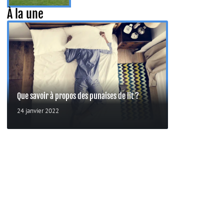
À la une
Que savoir à propos des punaises de lit ?
24 janvier 2022