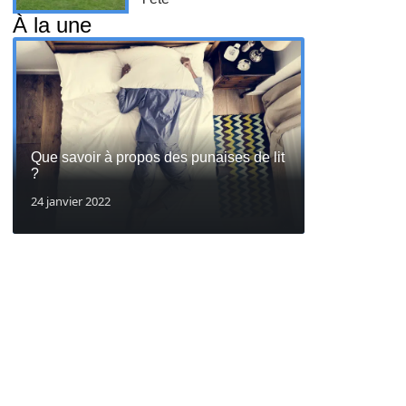
À la une
Que savoir à propos des punaises de lit
?
24 janvier 2022