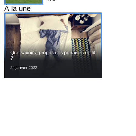
À la une
Que savoir à propos des punaises de lit
?
24 janvier 2022