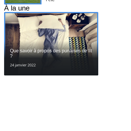
À la une
Que savoir à propos des punaises de lit
?
24 janvier 2022