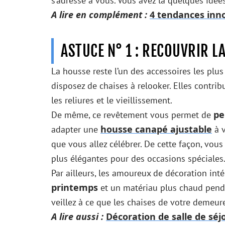
s’adresse à vous. Vous avez là quelques idée
A lire en complément :
4 tendances inn
ASTUCE N° 1 : RECOUVRIR L
La housse reste l’un des accessoires les plus
disposez de chaises à relooker. Elles contrib
les reliures et le vieillissement.
pe
De même, ce revêtement vous permet de
housse canapé ajustable
adapter une
à v
que vous allez célébrer. De cette façon, vous
plus élégantes pour des occasions spéciales
Par ailleurs, les amoureux de décoration int
printemps
et un matériau plus chaud penda
veillez à ce que les chaises de votre demeur
A lire aussi :
Décoration de salle de séjo