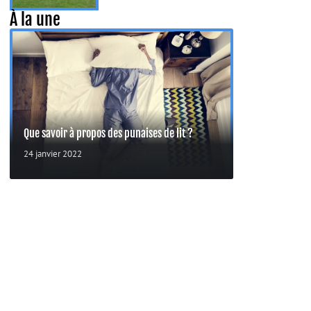
À la une
Que savoir à propos des punaises de lit ?
24 janvier 2022