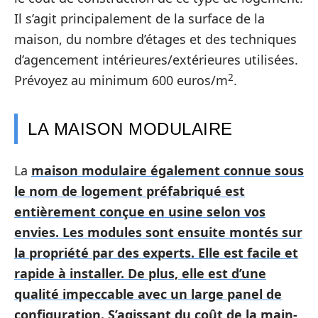
Il s’agit principalement de la surface de la
maison, du nombre d’étages et des techniques
d’agencement intérieures/extérieures utilisées.
2
Prévoyez au minimum 600 euros/m
.
LA MAISON MODULAIRE
La
maison modulaire
également connue sous
le nom de logement préfabriqué est
entièrement conçue en usine selon vos
envies. Les modules sont ensuite montés sur
la propriété par des experts. Elle est facile et
rapide à installer. De plus, elle est d’une
qualité impeccable avec un large panel de
configuration. S’agissant du coût de la main-