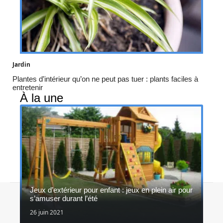
Jardin
Plantes d’intérieur qu’on ne peut pas tuer : plants faciles à
entretenir
À la une
Jeux d’extérieur pour enfant : jeux en plein air pour
Contact
Mentions légales
Sitemap
s’amuser durant l’été
© 2026 | in-et-out.fr
26 juin 2021