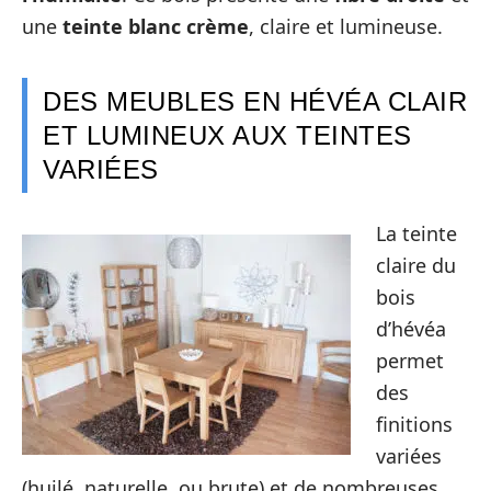
une
teinte blanc crème
, claire et lumineuse.
DES MEUBLES EN HÉVÉA CLAIR
ET LUMINEUX AUX TEINTES
VARIÉES
La teinte
claire du
bois
d’hévéa
permet
des
finitions
variées
(huilé, naturelle, ou brute) et de nombreuses