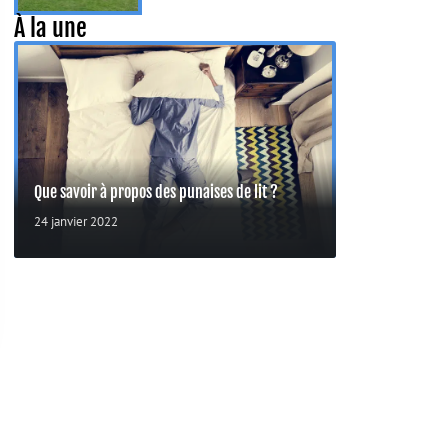
À la une
Que savoir à propos des punaises de lit ?
24 janvier 2022