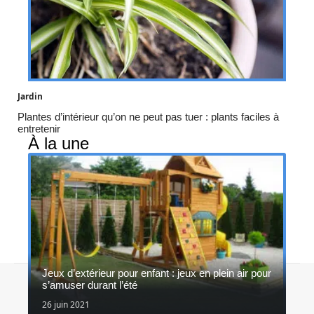
Jardin
Plantes d’intérieur qu’on ne peut pas tuer : plants faciles à
entretenir
À la une
Jeux d’extérieur pour enfant : jeux en plein air pour
Contact
Mentions légales
Sitemap
s’amuser durant l’été
© 2026 | in-et-out.fr
26 juin 2021