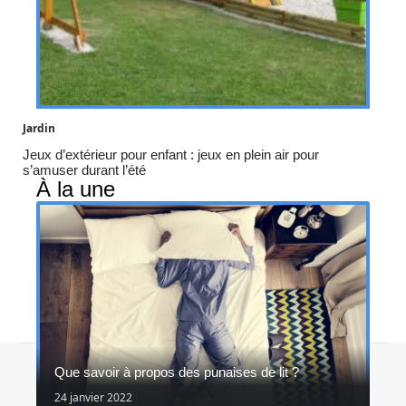
Jardin
Jeux d’extérieur pour enfant : jeux en plein air pour
s’amuser durant l’été
À la une
Contact
Mentions légales
Sitemap
Que savoir à propos des punaises de lit ?
© 2026 | in-et-out.fr
24 janvier 2022